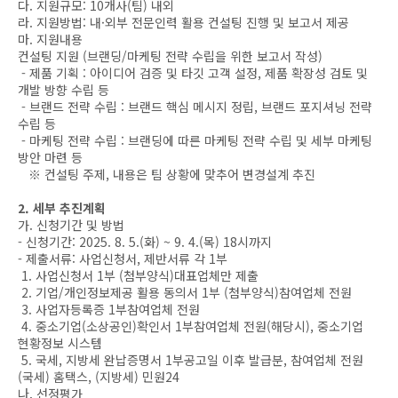
다. 지원규모: 10개사(팀) 내외
라. 지원방법: 내·외부 전문인력 활용 컨설팅 진행 및 보고서 제공
마. 지원내용
컨설팅 지원 (브랜딩/마케팅 전략 수립을 위한 보고서 작성)
- 제품 기획 : 아이디어 검증 및 타깃 고객 설정, 제품 확장성 검토 및
개발 방향 수립 등
- 브랜드 전략 수립 : 브랜드 핵심 메시지 정립, 브랜드 포지셔닝 전략
수립 등
- 마케팅 전략 수립 : 브랜딩에 따른 마케팅 전략 수립 및 세부 마케팅
방안 마련 등
※ 컨설팅 주제, 내용은 팀 상황에 맞추어 변경설계 추진
2. 세부 추진계획
가. 신청기간 및 방법
- 신청기간: 2025. 8. 5.(화) ~ 9. 4.(목) 18시까지
- 제출서류: 사업신청서, 제반서류 각 1부
1. 사업신청서 1부 (첨부양식)대표업체만 제출
2. 기업/개인정보제공 활용 동의서 1부 (첨부양식)참여업체 전원
3. 사업자등록증 1부참여업체 전원
4. 중소기업(소상공인)확인서 1부참여업체 전원(해당시), 중소기업
현황정보 시스템
5. 국세, 지방세 완납증명서 1부공고일 이후 발급분, 참여업체 전원
(국세) 홈택스, (지방세) 민원24
나. 선정평가