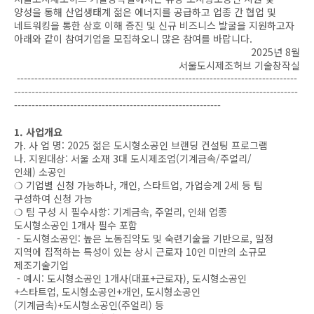
양성을 통해 산업생태계 젊은 에너지를 공급하고 업종 간 협업 및
네트워킹을 통한 상호 이해 증진 및 신규 비즈니스 발굴을 지원하고자
아래와 같이 참여기업을 모집하오니 많은 참여를 바랍니다.
2025년 8월
서울도시제조허브 기술창작실
--------------------------------------------------------------------------------
---------------------------------------------------------------------------------
-----------------------------------------------------------
1. 사업개요
가. 사 업 명: 2025 젊은 도시형소공인 브랜딩 컨설팅 프로그램
나. 지원대상: 서울 소재 3대 도시제조업(기계금속/주얼리/
인쇄) 소공인
❍ 기업별 신청 가능하나, 개인, 스타트업, 가업승계 2세 등 팀
구성하여 신청 가능
❍ 팀 구성 시 필수사항: 기계금속, 주얼리, 인쇄 업종
도시형소공인 1개사 필수 포함
- 도시형소공인: 높은 노동집약도 및 숙련기술을 기반으로, 일정
지역에 집적하는 특성이 있는 상시 근로자 10인 미만의 소규모
제조기술기업
- 예시: 도시형소공인 1개사(대표+근로자), 도시형소공인
+스타트업, 도시형소공인+개인, 도시형소공인
(기계금속)+도시형소공인(주얼리) 등