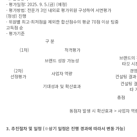
- 평가일정: 2025. 9. 5.(금) (예정)
- 평가방법: 전문가 3인 내외로 평가위원 구성하여 서면평가
(정성) 진행
· 위원별 최고·최저점을 제외한 합산점수의 평균 70점 이상 팀중
고득점 순
- 평가기준
구 분
(1차) 적격평가
브랜드의 
브랜드 성장 가능성
타깃 시
(2차)
경영
사업자 역량
선정평가
컨설팅 결과
컨설팅 결
기대성과 및 확산효과
타 
총점
동점자 발생 시 확산효과 > 사업자 역
3. 추진절차 및 일정 (※상기 일정은 진행 경과에 따라서 변동 가능)