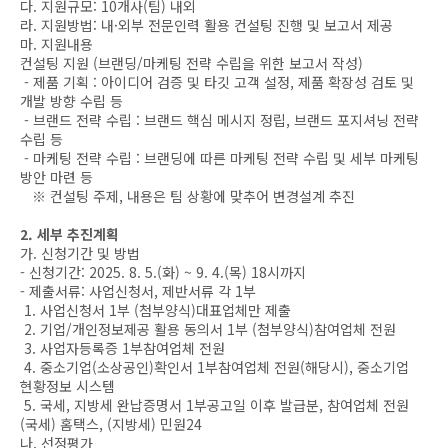
다. 지원규모: 10개사(팀) 내외
라. 지원방법: 내·외부 전문인력 활용 컨설팅 진행 및 보고서 제공
마. 지원내용
컨설팅 지원 (브랜딩/마케팅 전략 수립을 위한 보고서 작성)
- 제품 기획 : 아이디어 검증 및 타깃 고객 설정, 제품 확장성 검토 및
개발 방향 수립 등
- 브랜드 전략 수립 : 브랜드 핵심 메시지 정립, 브랜드 포지셔닝 전략
수립 등
- 마케팅 전략 수립 : 브랜딩에 따른 마케팅 전략 수립 및 세부 마케팅
방안 마련 등
※ 컨설팅 주제, 내용은 팀 상황에 맞추어 변경설계 추진
2. 세부 추진계획
가. 신청기간 및 방법
- 신청기간: 2025. 8. 5.(화) ~ 9. 4.(목) 18시까지
- 제출서류: 사업신청서, 제반서류 각 1부
1. 사업신청서 1부 (첨부양식)대표업체만 제출
2. 기업/개인정보제공 활용 동의서 1부 (첨부양식)참여업체 전원
3. 사업자등록증 1부참여업체 전원
4. 중소기업(소상공인)확인서 1부참여업체 전원(해당시), 중소기업
현황정보 시스템
5. 국세, 지방세 완납증명서 1부공고일 이후 발급분, 참여업체 전원
(국세) 홈택스, (지방세) 민원24
나. 선정평가