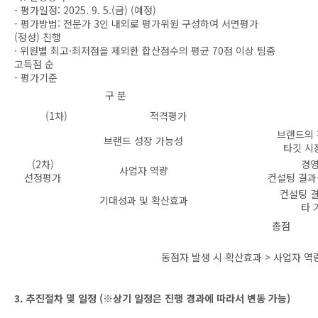
- 평가일정: 2025. 9. 5.(금) (예정)
- 평가방법: 전문가 3인 내외로 평가위원 구성하여 서면평가
(정성) 진행
· 위원별 최고·최저점을 제외한 합산점수의 평균 70점 이상 팀중
고득점 순
- 평가기준
구 분
(1차) 적격평가
브랜드의 
브랜드 성장 가능성
타깃 시
(2차)
경영
사업자 역량
선정평가
컨설팅 결과
컨설팅 결
기대성과 및 확산효과
타 
총점
동점자 발생 시 확산효과 > 사업자 역
3. 추진절차 및 일정 (※상기 일정은 진행 경과에 따라서 변동 가능)