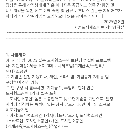
양성을 통해 산업생태계 젊은 에너지를 공급하고 업종 간 협업 및
네트워킹을 통한 상호 이해 증진 및 신규 비즈니스 발굴을 지원하고자
아래와 같이 참여기업을 모집하오니 많은 참여를 바랍니다.
2025년 8월
서울도시제조허브 기술창작실
--------------------------------------------------------------------------------
---------------------------------------------------------------------------------
-----------------------------------------------------------
1. 사업개요
가. 사 업 명: 2025 젊은 도시형소공인 브랜딩 컨설팅 프로그램
나. 지원대상: 서울 소재 3대 도시제조업(기계금속/주얼리/
인쇄) 소공인
❍ 기업별 신청 가능하나, 개인, 스타트업, 가업승계 2세 등 팀
구성하여 신청 가능
❍ 팀 구성 시 필수사항: 기계금속, 주얼리, 인쇄 업종
도시형소공인 1개사 필수 포함
- 도시형소공인: 높은 노동집약도 및 숙련기술을 기반으로, 일정
지역에 집적하는 특성이 있는 상시 근로자 10인 미만의 소규모
제조기술기업
- 예시: 도시형소공인 1개사(대표+근로자), 도시형소공인
+스타트업, 도시형소공인+개인, 도시형소공인
(기계금속)+도시형소공인(주얼리) 등